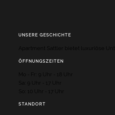
UNSERE GESCHICHTE
Apartment Sattler bietet luxuriöse 
ÖFFNUNGSZEITEN
Mo - Fr: 9 Uhr - 18 Uhr
Sa: 9 Uhr - 17 Uhr
So: 10 Uhr - 17 Uhr
STANDORT